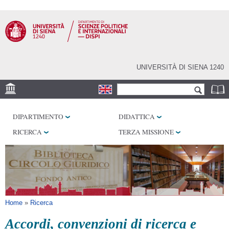
Salta al
contenuto
principale
UNIVERSITÀ DI SIENA 1240
Form di ricerca
Cerca
SEDE
DIPARTIMENTO
DIDATTICA
LABORATORI
RICERCA
TERZA MISSIONE
BIBLIOTECHE
SERVIZI
Tu sei qui
Home
»
Ricerca
Accordi, convenzioni di ricerca e