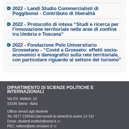
2022 - Landi Studio Commercialisti di
Poggibonsi - Contributo di liberalità
2022 - Protocollo di intesa “Studi e ricerca per
l’innovazione territoriale nelle aree di confine
tra Umbria e Toscana”
2022 - Fondazione Polo Universitario
Grossetano - “Covid a Grosseto: effetti socio-
economici e demografici sulla rete territoriale,
con particolare riguardo al settore del turismo”
DIPARTIMENTO DI SCIENZE POLITICHE E
INTERNAZIONALI
Via P.A. Mattioli, 10
53100 Siena - Italia
Ufficio servizi agli studenti
Tel. 0577 235540 (dal lunedì al venerdì in orario 12-13)
Email:
studenti.mattioli@unisi.it
PEC:
rettore@pec.unisipec.it