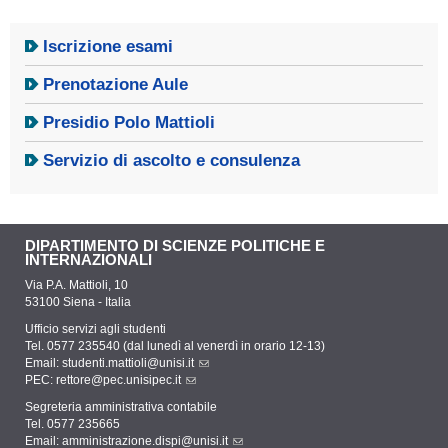
Iscrizione esami
Prenotazione Aule
Presidio Polo Mattioli
Servizio di ascolto e consulenza
DIPARTIMENTO DI SCIENZE POLITICHE E
INTERNAZIONALI
Via P.A. Mattioli, 10
53100 Siena - Italia
Ufficio servizi agli studenti
Tel. 0577 235540 (dal lunedì al venerdì in orario 12-13)
Email:
studenti.mattioli@unisi.it
PEC:
rettore@pec.unisipec.it
Segreteria amministrativa contabile
Tel. 0577 235665
Email:
amministrazione.dispi@unisi.it