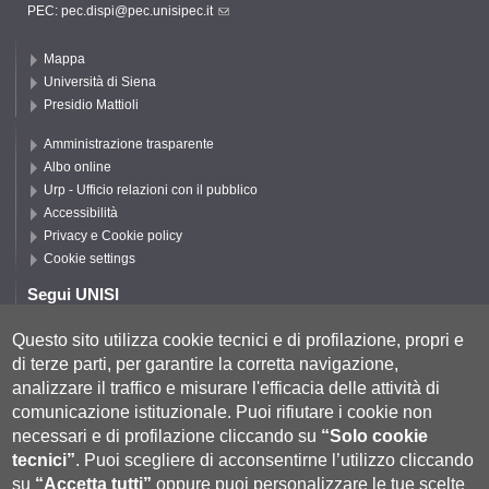
PEC:
pec.dispi@pec.unisipec.it
Mappa
Università di Siena
Presidio Mattioli
Amministrazione trasparente
Albo online
Urp - Ufficio relazioni con il pubblico
Accessibilità
Privacy e Cookie policy
Cookie settings
Segui UNISI
Questo sito utilizza cookie tecnici e di profilazione, propri e
di terze parti, per garantire la corretta navigazione,
Segui DISPI
analizzare il traffico e misurare l'efficacia delle attività di
comunicazione istituzionale.
Puoi rifiutare i cookie non
necessari e di profilazione cliccando su
“Solo cookie
tecnici”
.
Puoi scegliere di acconsentirne l’utilizzo cliccando
su
“Accetta tutti”
oppure puoi personalizzare le tue scelte