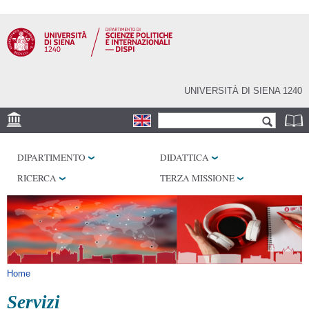
Salta al
contenuto
principale
UNIVERSITÀ DI SIENA 1240
Form di ricerca
Cerca
SEDE
DIPARTIMENTO
DIDATTICA
LABORATORI
RICERCA
TERZA MISSIONE
BIBLIOTECHE
SERVIZI
Tu sei qui
Home
Servizi