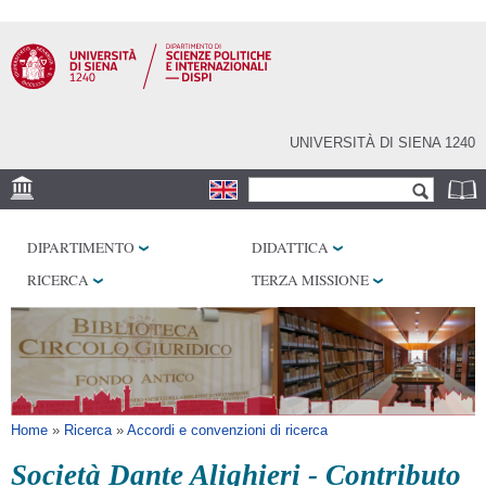
Salta al
contenuto
principale
UNIVERSITÀ DI SIENA 1240
Form di ricerca
Cerca
SEDE
DIPARTIMENTO
DIDATTICA
LABORATORI
RICERCA
TERZA MISSIONE
BIBLIOTECHE
SERVIZI
Tu sei qui
Home
»
Ricerca
»
Accordi e convenzioni di ricerca
Società Dante Alighieri - Contributo