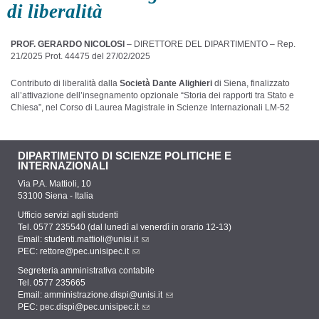
di liberalità
PROF. GERARDO NICOLOSI
– DIRETTORE DEL DIPARTIMENTO –
Rep.
21/2025 Prot. 44475 del 27/02/2025
Contributo di liberalità dalla
Società Dante Alighieri
di Siena, finalizzato
all’attivazione dell’insegnamento opzionale “Storia dei rapporti tra Stato e
Chiesa”, nel Corso di Laurea Magistrale in Scienze Internazionali LM-52
DIPARTIMENTO DI SCIENZE POLITICHE E
INTERNAZIONALI
Via P.A. Mattioli, 10
53100 Siena - Italia
Ufficio servizi agli studenti
Tel. 0577 235540 (dal lunedì al venerdì in orario 12-13)
Email:
studenti.mattioli@unisi.it
PEC:
rettore@pec.unisipec.it
Segreteria amministrativa contabile
Tel. 0577 235665
Email:
amministrazione.dispi@unisi.it
PEC:
pec.dispi@pec.unisipec.it