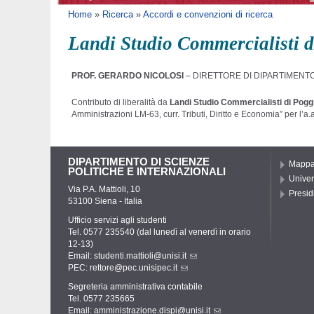
Tu sei qui
Home
»
Ricerca
»
Accordi e convenzioni di ricerca
Landi Studio Commercialisti di
PROF. GERARDO NICOLOSI
– DIRETTORE DI DIPARTIMENTO - 
Contributo di liberalità da
Landi Studio Commercialisti di Poggi
Amministrazioni LM-63, curr. Tributi, Diritto e Economia” per l’a
DIPARTIMENTO DI SCIENZE
Mapp
POLITICHE E INTERNAZIONALI
Univer
Via P.A. Mattioli, 10
Presidi
53100 Siena - Italia
Ufficio servizi agli studenti
Tel. 0577 235540 (dal lunedì al venerdì in orario
12-13)
Email:
studenti.mattioli@unisi.it
PEC:
rettore@pec.unisipec.it
Segreteria amministrativa contabile
Tel. 0577 235665
Email:
amministrazione.dispi@unisi.it