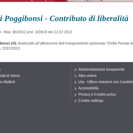
 Poggibonsi - Contributo di liberalità
Rep. 90/2022 prot. 160919 del 22.07.2022
bonsi (SI)
, finalizzato all’attivazione dell’insegnamento opzionale “Diritto Penale 
.a. 2022/2023.
a
Amministrazione trasparente
sità di Siena
Albo online
o Mattioli
Urp - Ufficio relazioni con il pubbl
Accessibilità
Privacy e Cookie policy
Cookie settings