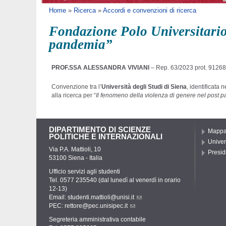
Tu sei qui
Home
»
Ricerca
»
Accordi e convenzioni di ricerca
Fondazione Polo Universitario 
pandemia”
PROF.SSA ALESSANDRA VIVIANI
– Rep. 63/2023 prot. 91268
Convenzione tra l’
Università degli Studi di Siena
, identificata 
alla ricerca per “
Il fenomeno della violenza di genere nel post
DIPARTIMENTO DI SCIENZE
Mapp
POLITICHE E INTERNAZIONALI
Univer
Via P.A. Mattioli, 10
Presidi
53100 Siena - Italia
Ufficio servizi agli studenti
Tel. 0577 235540 (dal lunedì al venerdì in orario
12-13)
Email:
studenti.mattioli@unisi.it
PEC:
rettore@pec.unisipec.it
Segreteria amministrativa contabile