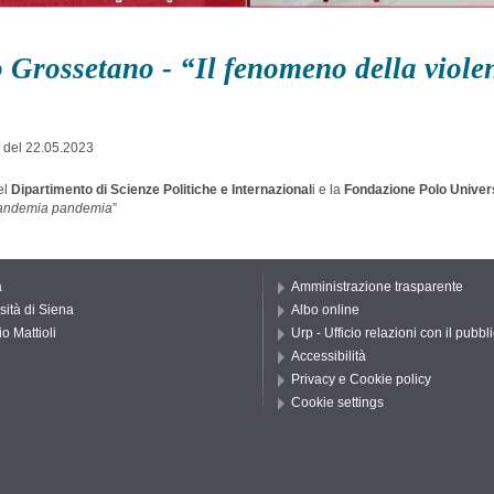
Grossetano - “Il fenomeno della violen
 del 22.05.2023
nel
Dipartimento di Scienze Politiche e Internazional
i e la
Fondazione Polo Univer
 pandemia pandemia
”
a
Amministrazione trasparente
sità di Siena
Albo online
o Mattioli
Urp - Ufficio relazioni con il pubbl
Accessibilità
Privacy e Cookie policy
Cookie settings