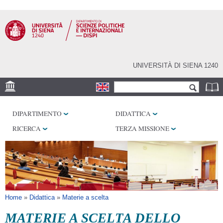
Salta al
contenuto
principale
UNIVERSITÀ DI SIENA 1240
Form di ricerca
Cerca
SEDE
DIPARTIMENTO
DIDATTICA
LABORATORI
RICERCA
TERZA MISSIONE
BIBLIOTECHE
SERVIZI
Tu sei qui
Home
»
Didattica
»
Materie a scelta
MATERIE A SCELTA DELLO