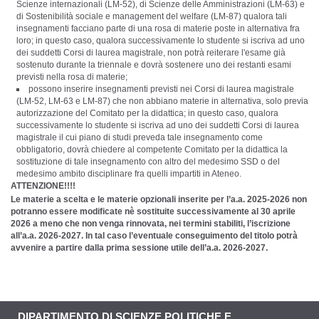
Scienze internazionali (LM-52), di Scienze delle Amministrazioni (LM-63) e
di Sostenibilità sociale e management del welfare (LM-87) qualora tali
insegnamenti facciano parte di una rosa di materie poste in alternativa fra
loro; in questo caso, qualora successivamente lo studente si iscriva ad uno
dei suddetti Corsi di laurea magistrale, non potrà reiterare l'esame già
sostenuto durante la triennale e dovrà sostenere uno dei restanti esami
previsti nella rosa di materie;
possono inserire insegnamenti previsti nei Corsi di laurea magistrale
(LM-52, LM-63 e LM-87) che non abbiano materie in alternativa, solo previa
autorizzazione del Comitato per la didattica; in questo caso, qualora
successivamente lo studente si iscriva ad uno dei suddetti Corsi di laurea
magistrale il cui piano di studi preveda tale insegnamento come
obbligatorio, dovrà chiedere al competente Comitato per la didattica la
sostituzione di tale insegnamento con altro del medesimo SSD o del
medesimo ambito disciplinare fra quelli impartiti in Ateneo.
ATTENZIONE!!!!
Le materie a scelta e le materie opzionali inserite per l’a.a. 2025-2026 non
potranno essere modificate nè sostituite successivamente al 30 aprile
2026 a meno che non venga rinnovata, nei termini stabiliti, l’iscrizione
all’a.a. 2026-2027. In tal caso l’eventuale conseguimento del titolo potrà
avvenire a partire dalla prima sessione utile dell’a.a. 2026-2027.
DIPARTIMENTO DI SCIENZE POLITICHE E