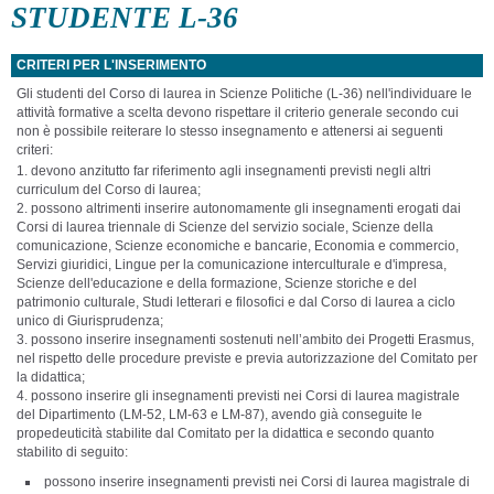
STUDENTE L-36
CRITERI PER L'INSERIMENTO
Gli studenti del Corso di laurea in Scienze Politiche (L-36) nell'individuare le
attività formative a scelta devono rispettare il criterio generale secondo cui
non è possibile reiterare lo stesso insegnamento e attenersi ai seguenti
criteri:
devono anzitutto far riferimento agli insegnamenti previsti negli altri
curriculum del Corso di laurea;
possono altrimenti inserire autonomamente gli insegnamenti erogati dai
Corsi di laurea triennale di Scienze del servizio sociale, Scienze della
comunicazione, Scienze economiche e bancarie, Economia e commercio,
Servizi giuridici, Lingue per la comunicazione interculturale e d'impresa,
Scienze dell'educazione e della formazione, Scienze storiche e del
patrimonio culturale, Studi letterari e filosofici e dal Corso di laurea a ciclo
unico di Giurisprudenza;
possono inserire insegnamenti sostenuti nell’ambito dei Progetti Erasmus,
nel rispetto delle procedure previste e previa autorizzazione del Comitato per
la didattica;
possono inserire gli insegnamenti previsti nei Corsi di laurea magistrale
del Dipartimento (LM-52, LM-63 e LM-87), avendo già conseguite le
propedeuticità stabilite dal Comitato per la didattica e secondo quanto
stabilito di seguito:
possono inserire insegnamenti previsti nei Corsi di laurea magistrale di