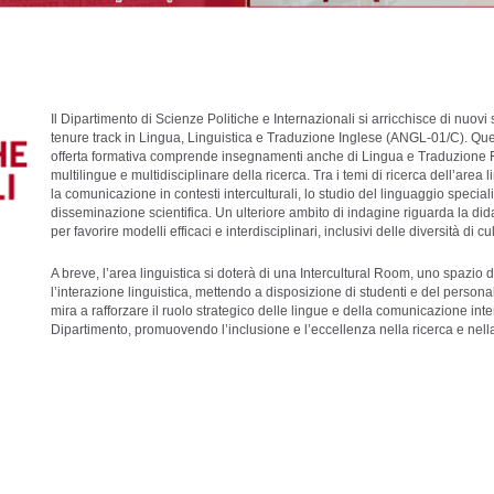
Il Dipartimento di Scienze Politiche e Internazionali si arricchisce di nuovi 
tenure track in Lingua, Linguistica e Traduzione Inglese (ANGL-01/C). Ques
offerta formativa comprende insegnamenti anche di Lingua e Traduzione 
multilingue e multidisciplinare della ricerca. Tra i temi di ricerca dell’area l
la comunicazione in contesti interculturali, lo studio del linguaggio specialis
disseminazione scientifica. Un ulteriore ambito di indagine riguarda la did
per favorire modelli efficaci e interdisciplinari, inclusivi delle diversità di cul
A breve, l’area linguistica si doterà di una Intercultural Room, uno spazio d
l’interazione linguistica, mettendo a disposizione di studenti e del person
mira a rafforzare il ruolo strategico delle lingue e della comunicazione int
Dipartimento, promuovendo l’inclusione e l’eccellenza nella ricerca e nella