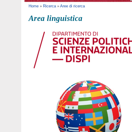
Tu sei qui
Home
»
Ricerca
»
Aree di ricerca
Area linguistica