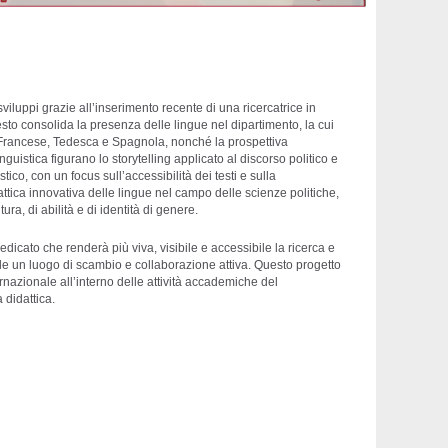
sviluppi grazie all’inserimento recente di una ricercatrice in
to consolida la presenza delle lingue nel dipartimento, la cui
Francese, Tedesca e Spagnola, nonché la prospettiva
inguistica figurano lo storytelling applicato al discorso politico e
tico, con un focus sull’accessibilità dei testi e sulla
attica innovativa delle lingue nel campo delle scienze politiche,
tura, di abilità e di identità di genere.
edicato che renderà più viva, visibile e accessibile la ricerca e
ale un luogo di scambio e collaborazione attiva. Questo progetto
ernazionale all’interno delle attività accademiche del
 didattica.