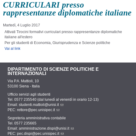
CURRICULARI presso
rappresentanze diplomatiche italiane
Martedì, 4 Luglio 2017
Attivati Tirocini formativi curriculari presso rappresentanze diplomatiche
italiane all'estero
Per gli studenti di Economia, Giurisprudenza e Scienze politiche
Vai al link
DIPARTIMENTO DI SCIENZE POLITICHE E
INTERNAZIONALI
Via P.A. Mattioli, 10
53100 Siena - Italia
Ufficio servizi agli studenti
Tel. 0577 235540 (dal lunedì al venerdì in orario 12-13)
Email:
studenti.mattioli@unisi.it
PEC:
rettore@pec.unisipec.it
Segreteria amministrativa contabile
Tel. 0577 235665
Email:
amministrazione.dispi@unisi.it
PEC:
pec.dispi@pec.unisipec.it