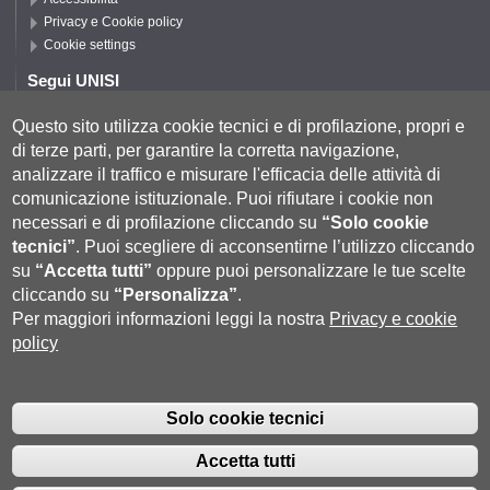
Privacy e Cookie policy
Cookie settings
Segui UNISI
Questo sito utilizza cookie tecnici e di profilazione, propri e
di terze parti, per garantire la corretta navigazione,
Segui DISPI
analizzare il traffico e misurare l'efficacia delle attività di
comunicazione istituzionale.
Puoi rifiutare i cookie non
necessari e di profilazione cliccando su
“Solo cookie
tecnici”
.
Puoi scegliere di acconsentirne l’utilizzo cliccando
su
“Accetta tutti”
oppure puoi personalizzare le tue scelte
cliccando su
“Personalizza”
.
Per maggiori informazioni leggi la nostra
Privacy e cookie
policy
Università degli Studi di Siena
- Rettorato, via Banchi di Sotto 55, 53100
Siena ITALIA
Solo cookie tecnici
P.IVA 00273530527 | C.F. 80002070524 |
Coordinate bancarie
|
Caselle
Pec: Posta Elettronica Certificata
|
Fatturazione Elettronica
Accetta tutti
Contatti:
urp@unisi.it
- URP - Ufficio Relazioni con il Pubblico Tel.
0577 235555 (dal lunedì al venerdì dalle 9.30 alle 10.30)