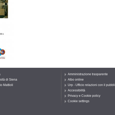
a
Amministrazione trasparente
sità di Siena
Albo online
o Mattioli
Urp - Ufficio relazioni con il pubbl
Accessibilità
Privacy e Cookie policy
Cookie settings