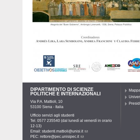
DIPARTIMENTO DI SCIENZE
Mapp
POLITICHE E INTERNAZIONALI
Univer
Via P.A. Mattioli, 10
Presidi
53100 Siena - Italia
Ufficio servizi agli studenti
Tel. 0577 235540 (dal lunedì al venerdì in orario
12-13)
Email:
studenti.mattioli@unisi.it
PEC:
rettore@pec.unisipec.it