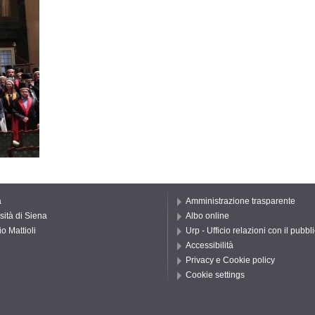
a
Amministrazione trasparente
sità di Siena
Albo online
o Mattioli
Urp - Ufficio relazioni con il pubbl
Accessibilità
Privacy e Cookie policy
Cookie settings