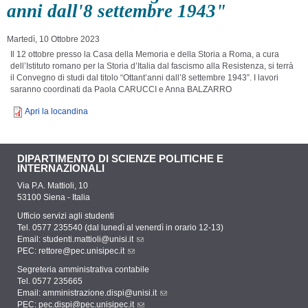
anni dall'8 settembre 1943"
Martedì, 10 Ottobre 2023
Il 12 ottobre presso la
Casa della Memoria e della Storia a Roma,
a cura
dell’Istituto romano per la Storia d’Italia dal fascismo alla Resistenza,
si terrà
il Convegno di studi dal titolo “
Ottant’anni dall’8 settembre 1943”. I lavori
saranno coordinati da Paola CARUCCI e Anna BALZARRO
Apri la locandina
DIPARTIMENTO DI SCIENZE POLITICHE E
INTERNAZIONALI
Via P.A. Mattioli, 10
53100 Siena - Italia
Ufficio servizi agli studenti
Tel. 0577 235540 (dal lunedì al venerdì in orario 12-13)
Email:
studenti.mattioli@unisi.it
PEC:
rettore@pec.unisipec.it
Segreteria amministrativa contabile
Tel. 0577 235665
Email:
amministrazione.dispi@unisi.it
PEC:
pec.dispi@pec.unisipec.it