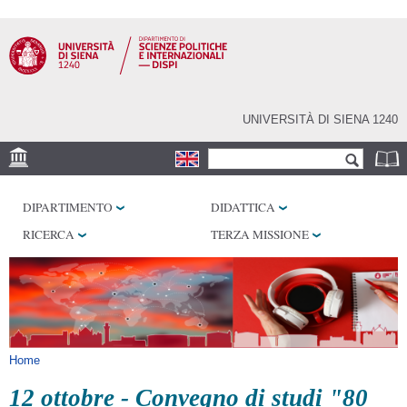
Salta al
contenuto
principale
UNIVERSITÀ DI SIENA 1240
Form di ricerca
Cerca
SEDE
DIPARTIMENTO
DIDATTICA
LABORATORI
RICERCA
TERZA MISSIONE
BIBLIOTECHE
SERVIZI
Tu sei qui
Home
12 ottobre - Convegno di studi "80