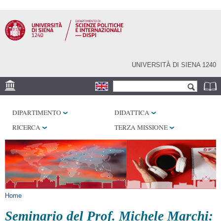
Salta al
contenuto
principale
UNIVERSITÀ DI SIENA 1240
Form di ricerca
Cerca
SEDE
DIPARTIMENTO
DIDATTICA
LABORATORI
RICERCA
TERZA MISSIONE
BIBLIOTECHE
SERVIZI
Tu sei qui
Home
Seminario del Prof. Michele Marchi: