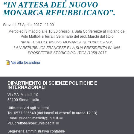
“IN ATTESA DEL NUOVO
MONARCA REPUBBLICANO”.
Giovedì, 27 Aprile, 2017 - 11:00
Mercoledì 3 maggio alle 10.30 presso la Sala Conferenze al III piano del
Polo Mattioli si terrà il Seminario del prof. Marchi dal titolo
“IN ATTESA DEL NUOVO MONARCA REPUBBLICANO”.
LA V REPUBBLICA FRANCESE E LA SUA PRESIDENZA IN UNA
PROSPETTIVA STORICO POLITICA (1958-2017
Vai alla locandina
DIPARTIMENTO DI SCIENZE POLITICHE E
INTERNAZIONALI
Via P.A. Mattioli, 10
53100 Siena - Italia
Ufficio servizi agli studenti
Tel. 0577 235540 (dal lunedì al venerdì in orario 12-13)
Email:
studenti.mattioli@unisi.it
PEC:
rettore@pec.unisipec.it
Segreteria amministrativa contabile