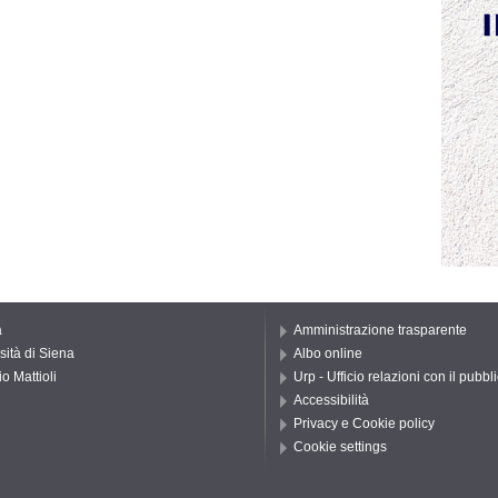
a
Amministrazione trasparente
sità di Siena
Albo online
o Mattioli
Urp - Ufficio relazioni con il pubbl
Accessibilità
Privacy e Cookie policy
Cookie settings