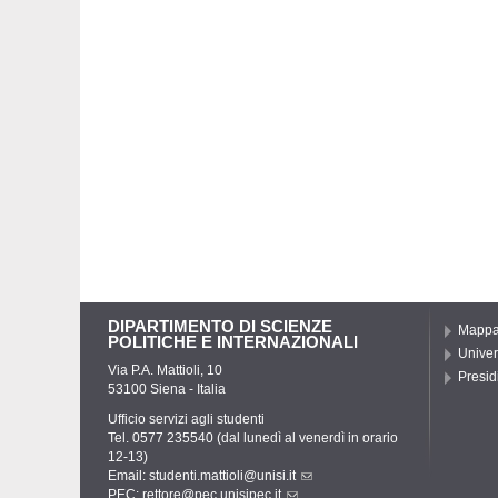
DIPARTIMENTO DI SCIENZE
Mapp
POLITICHE E INTERNAZIONALI
Univer
Via P.A. Mattioli, 10
Presidi
53100 Siena - Italia
Ufficio servizi agli studenti
Tel. 0577 235540 (dal lunedì al venerdì in orario
12-13)
Email:
studenti.mattioli@unisi.it
PEC:
rettore@pec.unisipec.it