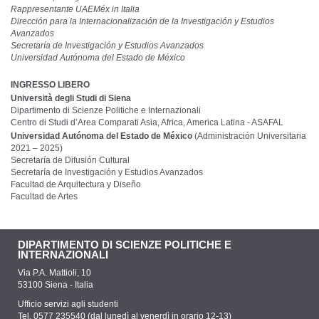
Rappresentante UAEMéx in Italia
Dirección para la Internacionalización de la Investigación y Estudios
Avanzados
Secretaría de Investigación y Estudios Avanzados
Universidad Autónoma del Estado de México
INGRESSO LIBERO
Università degli Studi di Siena
Dipartimento di Scienze Politiche e Internazionali
Centro di Studi d’Area Comparati Asia, Africa, America Latina - ASAFAL
Universidad Autónoma del Estado de México
(Administración Universitaria
2021 – 2025)
Secretaría de Difusión Cultural
Secretaría de Investigación y Estudios Avanzados
Facultad de Arquitectura y Diseño
Facultad de Artes
DIPARTIMENTO DI SCIENZE POLITICHE E
INTERNAZIONALI
Via P.A. Mattioli, 10
53100 Siena - Italia
Ufficio servizi agli studenti
Tel. 0577 235540 (dal lunedì al venerdì in orario 12-13)