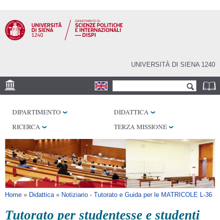
Salta al
contenuto
principale
UNIVERSITÀ DI SIENA 1240
Form di ricerca
Cerca
SEDE
DIPARTIMENTO
DIDATTICA
LABORATORI
RICERCA
TERZA MISSIONE
BIBLIOTECHE
SERVIZI
Tu sei qui
Home
»
Didattica
»
Notiziario - Tutorato e Guida per le MATRICOLE L-36
Tutorato per studentesse e studenti