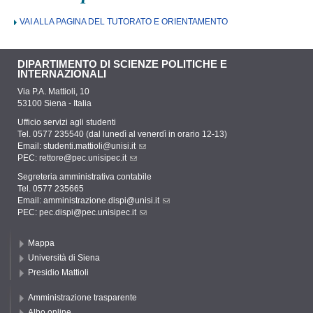
VAI ALLA PAGINA DEL TUTORATO E ORIENTAMENTO
DIPARTIMENTO DI SCIENZE POLITICHE E
INTERNAZIONALI
Via P.A. Mattioli, 10
53100 Siena - Italia
Ufficio servizi agli studenti
Tel. 0577 235540 (dal lunedì al venerdì in orario 12-13)
Email:
studenti.mattioli@unisi.it
PEC:
rettore@pec.unisipec.it
Segreteria amministrativa contabile
Tel. 0577 235665
Email:
amministrazione.dispi@unisi.it
PEC:
pec.dispi@pec.unisipec.it
Mappa
Università di Siena
Presidio Mattioli
Amministrazione trasparente
Albo online