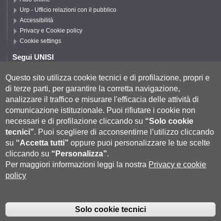
Urp - Ufficio relazioni con il pubblico
Accessibilità
Privacy e Cookie policy
Cookie settings
Segui UNISI
Questo sito utilizza cookie tecnici e di profilazione, propri e
di terze parti, per garantire la corretta navigazione,
Segui DISPI
analizzare il traffico e misurare l'efficacia delle attività di
comunicazione istituzionale.
Puoi rifiutare i cookie non
necessari e di profilazione cliccando su
“Solo cookie
tecnici”
.
Puoi scegliere di acconsentirne l’utilizzo cliccando
su
“Accetta tutti”
oppure puoi personalizzare le tue scelte
cliccando su
“Personalizza”
.
Per maggiori informazioni leggi la nostra
Privacy e cookie
policy
Università degli Studi di Siena
- Rettorato, via Banchi di Sotto 55, 53100
Siena ITALIA
Solo cookie tecnici
P.IVA 00273530527 | C.F. 80002070524 |
Coordinate bancarie
|
Caselle