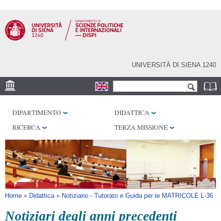
Salta al
contenuto
principale
UNIVERSITÀ DI SIENA 1240
Form di ricerca
Cerca
SEDE
DIPARTIMENTO
DIDATTICA
LABORATORI
RICERCA
TERZA MISSIONE
BIBLIOTECHE
SERVIZI
Tu sei qui
Home
»
Didattica
»
Notiziario - Tutorato e Guida per le MATRICOLE L-36
Notiziari degli anni precedenti