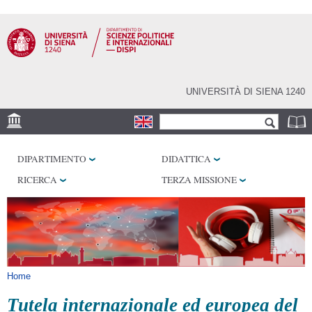
Salta al
contenuto
principale
UNIVERSITÀ DI SIENA 1240
Form di ricerca
Cerca
SEDE
DIPARTIMENTO
DIDATTICA
LABORATORI
RICERCA
TERZA MISSIONE
BIBLIOTECHE
SERVIZI
Tu sei qui
Home
Tutela internazionale ed europea del