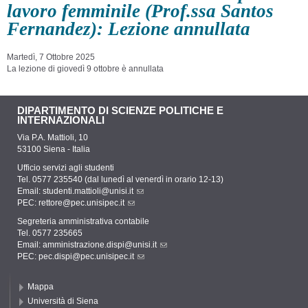
lavoro femminile (Prof.ssa Santos
Fernandez): Lezione annullata
Martedì, 7 Ottobre 2025
La lezione di giovedì 9 ottobre è annullata
DIPARTIMENTO DI SCIENZE POLITICHE E
INTERNAZIONALI
Via P.A. Mattioli, 10
53100 Siena - Italia
Ufficio servizi agli studenti
Tel. 0577 235540 (dal lunedì al venerdì in orario 12-13)
Email:
studenti.mattioli@unisi.it
PEC:
rettore@pec.unisipec.it
Segreteria amministrativa contabile
Tel. 0577 235665
Email:
amministrazione.dispi@unisi.it
PEC:
pec.dispi@pec.unisipec.it
Mappa
Università di Siena