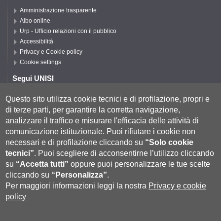
Amministrazione trasparente
Albo online
Urp - Ufficio relazioni con il pubblico
Accessibilità
Privacy e Cookie policy
Cookie settings
Segui UNISI
Questo sito utilizza cookie tecnici e di profilazione, propri e
di terze parti, per garantire la corretta navigazione,
Segui DISPI
analizzare il traffico e misurare l'efficacia delle attività di
comunicazione istituzionale.
Puoi rifiutare i cookie non
necessari e di profilazione cliccando su
“Solo cookie
tecnici”
.
Puoi scegliere di acconsentirne l’utilizzo cliccando
su
“Accetta tutti”
oppure puoi personalizzare le tue scelte
cliccando su
“Personalizza”
.
Per maggiori informazioni leggi la nostra
Privacy e cookie
policy
Università degli Studi di Siena
- Rettorato, via Banchi di Sotto 55, 53100