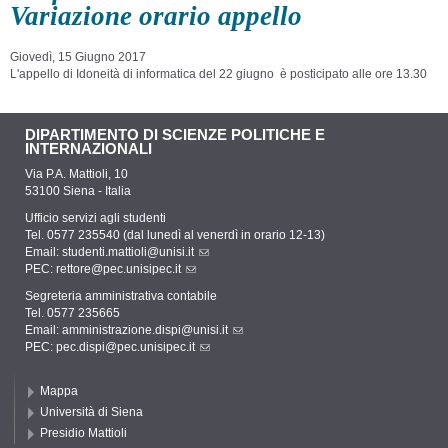
Variazione orario appello
Giovedì, 15 Giugno 2017
L'appello di Idoneità di informatica del 22 giugno è posticipato alle ore 13.30
DIPARTIMENTO DI SCIENZE POLITICHE E
INTERNAZIONALI
Via P.A. Mattioli, 10
53100 Siena - Italia
Ufficio servizi agli studenti
Tel. 0577 235540 (dal lunedì al venerdì in orario 12-13)
Email:
studenti.mattioli@unisi.it
PEC:
rettore@pec.unisipec.it
Segreteria amministrativa contabile
Tel. 0577 235665
Email:
amministrazione.dispi@unisi.it
PEC:
pec.dispi@pec.unisipec.it
Mappa
Università di Siena
Presidio Mattioli