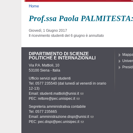
Tu sei qui
Home
Prof.ssa Paola PALMITESTA: r
Giovedì, 1 Giugno 2017
Il ricevimento studenti del 6 giugno è annullato
DIPARTIMENTO DI SCIENZE
Mapp
POLITICHE E INTERNAZIONALI
Univer
Via P.A. Mattioli, 10
Presidi
53100 Siena - Italia
Ufficio servizi agli studenti
Tel. 0577 235540 (dal lunedì al venerdì in orario
12-13)
Email:
studenti.mattioli@unisi.it
PEC:
rettore@pec.unisipec.it
Segreteria amministrativa contabile
Tel. 0577 235665
Email:
amministrazione.dispi@unisi.it
PEC:
pec.dispi@pec.unisipec.it