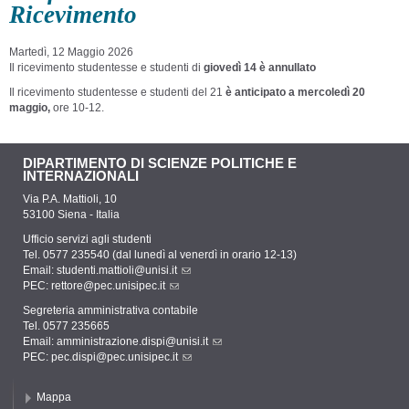
Ricevimento
Martedì, 12 Maggio 2026
Il ricevimento studentesse e studenti di
giovedì 14 è annullato
Il ricevimento studentesse e studenti del 2
1
è anticipato a mercoledì 20
maggio,
ore 10-12.
DIPARTIMENTO DI SCIENZE POLITICHE E
INTERNAZIONALI
Via P.A. Mattioli, 10
53100 Siena - Italia
Ufficio servizi agli studenti
Tel. 0577 235540 (dal lunedì al venerdì in orario 12-13)
Email:
studenti.mattioli@unisi.it
PEC:
rettore@pec.unisipec.it
Segreteria amministrativa contabile
Tel. 0577 235665
Email:
amministrazione.dispi@unisi.it
PEC:
pec.dispi@pec.unisipec.it
Mappa