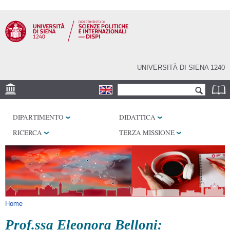
Salta al
contenuto
principale
UNIVERSITÀ DI SIENA 1240
Form di ricerca
Cerca
SEDE
DIPARTIMENTO
DIDATTICA
LABORATORI
RICERCA
TERZA MISSIONE
BIBLIOTECHE
SERVIZI
Tu sei qui
Home
Prof.ssa Eleonora Belloni: