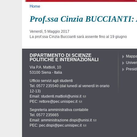
Tu sei qui
Home
Prof.ssa Cinzia BUCCIANTI: 
Venerdì, 5 Maggio 2017
La prof.ssa Cinzia Buccianti sarà assente fino al 19 giugno
DIPARTIMENTO DI SCIENZE
Mapp
POLITICHE E INTERNAZIONALI
Univer
Via P.A. Mattioli, 10
Presidi
53100 Siena - Italia
Ufficio servizi agli studenti
Tel. 0577 235540 (dal lunedì al venerdì in orario
12-13)
Email:
studenti.mattioli@unisi.it
PEC:
rettore@pec.unisipec.it
Segreteria amministrativa contabile
Tel. 0577 235665
Email:
amministrazione.dispi@unisi.it
PEC:
pec.dispi@pec.unisipec.it