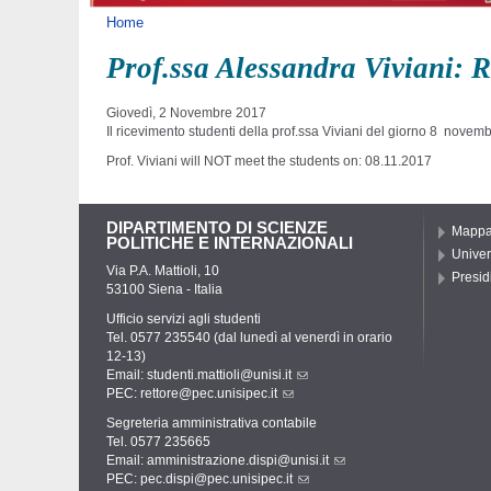
Tu sei qui
Home
Prof.ssa Alessandra Viviani: R
Giovedì, 2 Novembre 2017
Il ricevimento studenti della prof.ssa Viviani del giorno 8 novem
Prof. Viviani will NOT meet the students on: 08.11.2017
DIPARTIMENTO DI SCIENZE
Mapp
POLITICHE E INTERNAZIONALI
Univer
Via P.A. Mattioli, 10
Presidi
53100 Siena - Italia
Ufficio servizi agli studenti
Tel. 0577 235540 (dal lunedì al venerdì in orario
12-13)
Email:
studenti.mattioli@unisi.it
PEC:
rettore@pec.unisipec.it
Segreteria amministrativa contabile
Tel. 0577 235665
Email:
amministrazione.dispi@unisi.it
PEC:
pec.dispi@pec.unisipec.it