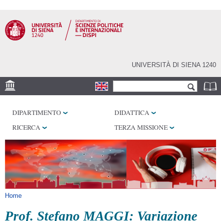
Salta al
contenuto
principale
UNIVERSITÀ DI SIENA 1240
Form di ricerca
Cerca
SEDE
DIPARTIMENTO
DIDATTICA
LABORATORI
RICERCA
TERZA MISSIONE
BIBLIOTECHE
SERVIZI
Tu sei qui
Home
Prof. Stefano MAGGI: Variazione