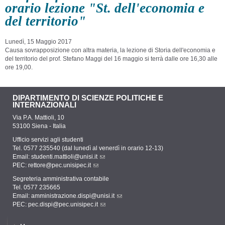
orario lezione "St. dell'economia e
del territorio"
Lunedì, 15 Maggio 2017
Causa sovrapposizione con altra materia, la lezione di Storia dell'economia e
del territorio del prof. Stefano Maggi del 16 maggio si terrà dalle ore 16,30 alle
ore 19,00.
DIPARTIMENTO DI SCIENZE POLITICHE E
INTERNAZIONALI
Via P.A. Mattioli, 10
53100 Siena - Italia
Ufficio servizi agli studenti
Tel. 0577 235540 (dal lunedì al venerdì in orario 12-13)
Email:
studenti.mattioli@unisi.it
PEC:
rettore@pec.unisipec.it
Segreteria amministrativa contabile
Tel. 0577 235665
Email:
amministrazione.dispi@unisi.it
PEC:
pec.dispi@pec.unisipec.it