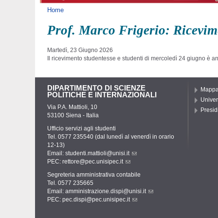
Tu sei qui
Home
Prof. Marco Frigerio: Ricevim
Martedì, 23 Giugno 2026
Il ricevimento studentesse e studenti di mercoledì 24 giugno è a
DIPARTIMENTO DI SCIENZE
Mapp
POLITICHE E INTERNAZIONALI
Univer
Via P.A. Mattioli, 10
Presidi
53100 Siena - Italia
Ufficio servizi agli studenti
Tel. 0577 235540 (dal lunedì al venerdì in orario
12-13)
Email:
studenti.mattioli@unisi.it
PEC:
rettore@pec.unisipec.it
Segreteria amministrativa contabile
Tel. 0577 235665
Email:
amministrazione.dispi@unisi.it
PEC:
pec.dispi@pec.unisipec.it