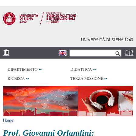
Salta al
contenuto
principale
UNIVERSITÀ DI SIENA 1240
Form di ricerca
Cerca
SEDE
DIPARTIMENTO
DIDATTICA
LABORATORI
RICERCA
TERZA MISSIONE
BIBLIOTECHE
SERVIZI
Tu sei qui
Home
Prof. Giovanni Orlandini: