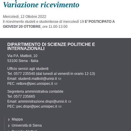
Variazione ricevimento
Mercoledì, 12 Ottobre 2022
Il ricevimento studeti e studentesse di mercoledì 19
E’ POSTICIPATO A
GIOVEDI’ 20 OTTOBRE
, ore 11.00-13.00
DIPARTIMENTO DI SCIENZE POLITICHE E
INTERNAZIONALI
Via P.A. Mattioli, 10
53100 Siena - Italia
Ufficio servizi agli studenti
Tel. 0577 235540 (dal lunedì al venerdì in orario 12-13)
Email:
studenti.mattioli@unisi.it
PEC:
rettore@pec.unisipec.it
Segreteria amministrativa contabile
Tel. 0577 235665
Email:
amministrazione.dispi@unisi.it
PEC:
pec.dispi@pec.unisipec.it
Mappa
Università di Siena