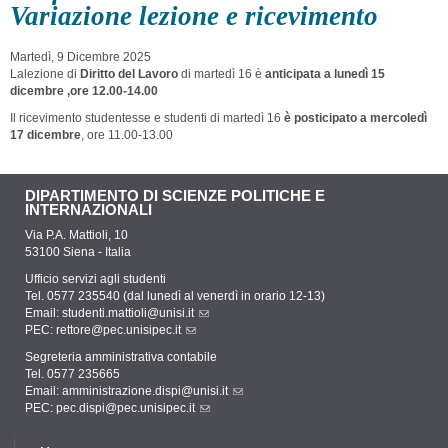
Variazione lezione e ricevimento
Martedì, 9 Dicembre 2025
Lalezione di
Diritto del Lavoro
di martedì 16 è
anticipata a lunedì 15
dicembre ,ore 12.00-14.00
Il ricevimento studentesse e studenti di martedì 16
è posticipato a mercoledì
17 dicembre
, ore 11.00-13.00
DIPARTIMENTO DI SCIENZE POLITICHE E
INTERNAZIONALI
Via P.A. Mattioli, 10
53100 Siena - Italia
Ufficio servizi agli studenti
Tel. 0577 235540 (dal lunedì al venerdì in orario 12-13)
Email:
studenti.mattioli@unisi.it
PEC:
rettore@pec.unisipec.it
Segreteria amministrativa contabile
Tel. 0577 235665
Email:
amministrazione.dispi@unisi.it
PEC:
pec.dispi@pec.unisipec.it