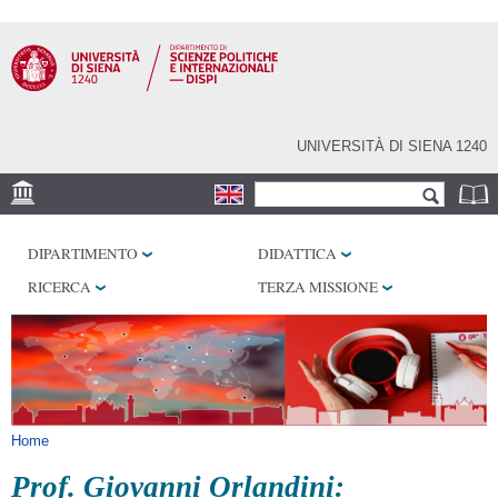
Salta al
contenuto
principale
UNIVERSITÀ DI SIENA 1240
Form di ricerca
Cerca
SEDE
DIPARTIMENTO
DIDATTICA
LABORATORI
RICERCA
TERZA MISSIONE
BIBLIOTECHE
SERVIZI
Tu sei qui
Home
Prof. Giovanni Orlandini: