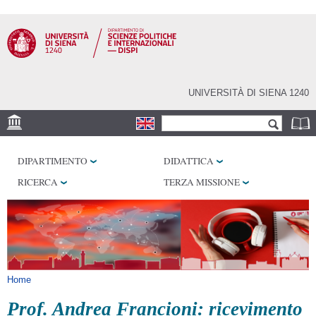
Salta al
contenuto
principale
UNIVERSITÀ DI SIENA 1240
Form di ricerca
Cerca
SEDE
DIPARTIMENTO
DIDATTICA
LABORATORI
RICERCA
TERZA MISSIONE
BIBLIOTECHE
SERVIZI
Tu sei qui
Home
Prof. Andrea Francioni: ricevimento