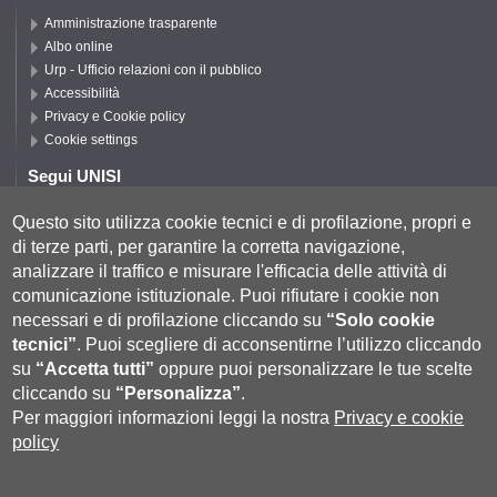
Amministrazione trasparente
Albo online
Urp - Ufficio relazioni con il pubblico
Accessibilità
Privacy e Cookie policy
Cookie settings
Segui UNISI
Questo sito utilizza cookie tecnici e di profilazione, propri e
di terze parti, per garantire la corretta navigazione,
Segui DISPI
analizzare il traffico e misurare l'efficacia delle attività di
comunicazione istituzionale.
Puoi rifiutare i cookie non
necessari e di profilazione cliccando su
“Solo cookie
tecnici”
.
Puoi scegliere di acconsentirne l’utilizzo cliccando
su
“Accetta tutti”
oppure puoi personalizzare le tue scelte
cliccando su
“Personalizza”
.
Per maggiori informazioni leggi la nostra
Privacy e cookie
policy
Università degli Studi di Siena
- Rettorato, via Banchi di Sotto 55, 53100