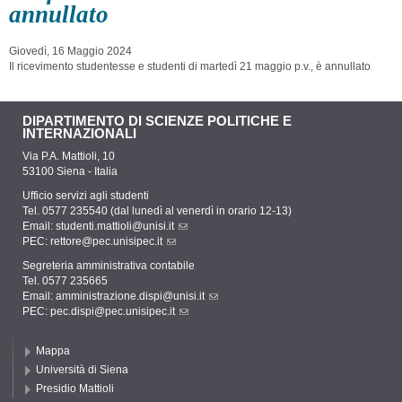
annullato
Giovedì, 16 Maggio 2024
Il ricevimento studentesse e studenti di martedì 21 maggio p.v., è annullato
DIPARTIMENTO DI SCIENZE POLITICHE E
INTERNAZIONALI
Via P.A. Mattioli, 10
53100 Siena - Italia
Ufficio servizi agli studenti
Tel. 0577 235540 (dal lunedì al venerdì in orario 12-13)
Email:
studenti.mattioli@unisi.it
PEC:
rettore@pec.unisipec.it
Segreteria amministrativa contabile
Tel. 0577 235665
Email:
amministrazione.dispi@unisi.it
PEC:
pec.dispi@pec.unisipec.it
Mappa
Università di Siena
Presidio Mattioli