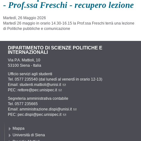
- Prof.ssa Freschi - recupero lezione
Martedì, 26 Maggio 2026
Martedì 26 maggio in orario 14.30-16.15 l
a Prof.ssa Freschi terrà una lezione
di
Politiche pubbliche e comunicazione
DIPARTIMENTO DI SCIENZE POLITICHE E
INTERNAZIONALI
Via P.A. Mattioli, 10
53100 Siena - Italia
Ufficio servizi agli studenti
Tel. 0577 235540 (dal lunedì al venerdì in orario 12-13)
Email:
studenti.mattioli@unisi.it
PEC:
rettore@pec.unisipec.it
Segreteria amministrativa contabile
Tel. 0577 235665
Email:
amministrazione.dispi@unisi.it
PEC:
pec.dispi@pec.unisipec.it
Mappa
Università di Siena