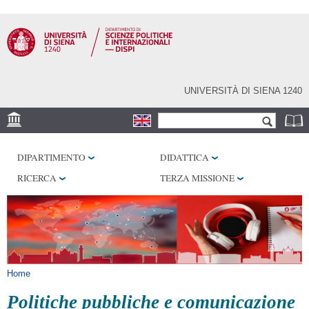
Salta al
contenuto
principale
UNIVERSITÀ DI SIENA 1240
Form di ricerca
Cerca
SEDE
DIPARTIMENTO
DIDATTICA
LABORATORI
RICERCA
TERZA MISSIONE
BIBLIOTECHE
SERVIZI
Tu sei qui
Home
Politiche pubbliche e comunicazione