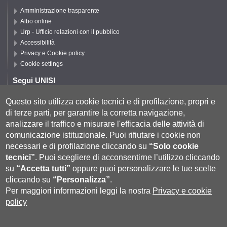
Amministrazione trasparente
Albo online
Urp - Ufficio relazioni con il pubblico
Accessibilità
Privacy e Cookie policy
Cookie settings
Segui UNISI
Questo sito utilizza cookie tecnici e di profilazione, propri e
di terze parti, per garantire la corretta navigazione,
Segui DISPI
analizzare il traffico e misurare l'efficacia delle attività di
comunicazione istituzionale.
Puoi rifiutare i cookie non
necessari e di profilazione cliccando su
“Solo cookie
tecnici”
.
Puoi scegliere di acconsentirne l’utilizzo cliccando
su
“Accetta tutti”
oppure puoi personalizzare le tue scelte
cliccando su
“Personalizza”
.
Per maggiori informazioni leggi la nostra
Privacy e cookie
policy
Università degli Studi di Siena
- Rettorato, via Banchi di Sotto 55, 53100