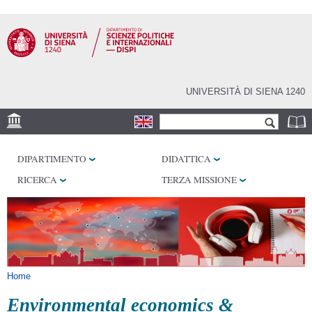
Salta al
contenuto
principale
UNIVERSITÀ DI SIENA 1240
Form di ricerca
Cerca
SEDE
DIPARTIMENTO
DIDATTICA
LABORATORI
RICERCA
TERZA MISSIONE
BIBLIOTECHE
SERVIZI
Tu sei qui
Home
Environmental economics &