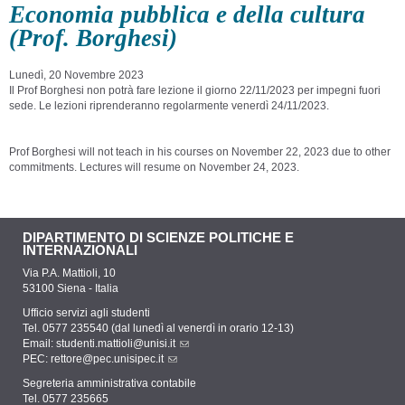
Economia pubblica e della cultura
(Prof. Borghesi)
Lunedì, 20 Novembre 2023
Il Prof Borghesi non potrà fare lezione il giorno 22/11/2023 per impegni fuori
sede. Le lezioni riprenderanno regolarmente venerdì 24/11/2023.
Prof Borghesi will not teach in his courses on November 22, 2023 due to other
commitments. Lectures will resume on November 24, 2023.
DIPARTIMENTO DI SCIENZE POLITICHE E
INTERNAZIONALI
Via P.A. Mattioli, 10
53100 Siena - Italia
Ufficio servizi agli studenti
Tel. 0577 235540 (dal lunedì al venerdì in orario 12-13)
Email:
studenti.mattioli@unisi.it
PEC:
rettore@pec.unisipec.it
Segreteria amministrativa contabile
Tel. 0577 235665