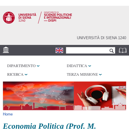
Salta al
contenuto
principale
UNIVERSITÀ DI SIENA 1240
Form di ricerca
Cerca
SEDE
DIPARTIMENTO
DIDATTICA
LABORATORI
RICERCA
TERZA MISSIONE
BIBLIOTECHE
SERVIZI
Tu sei qui
Home
Economia Politica (Prof. M.