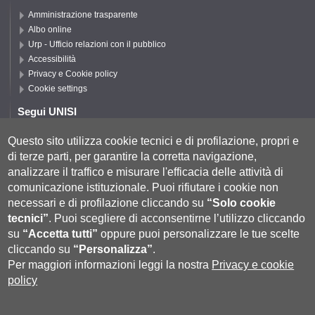
Amministrazione trasparente
Albo online
Urp - Ufficio relazioni con il pubblico
Accessibilità
Privacy e Cookie policy
Cookie settings
Segui UNISI
Questo sito utilizza cookie tecnici e di profilazione, propri e
di terze parti, per garantire la corretta navigazione,
Segui DISPI
analizzare il traffico e misurare l'efficacia delle attività di
comunicazione istituzionale.
Puoi rifiutare i cookie non
necessari e di profilazione cliccando su
“Solo cookie
tecnici”
.
Puoi scegliere di acconsentirne l’utilizzo cliccando
su
“Accetta tutti”
oppure puoi personalizzare le tue scelte
cliccando su
“Personalizza”
.
Per maggiori informazioni leggi la nostra
Privacy e cookie
policy
Università degli Studi di Siena
- Rettorato, via Banchi di Sotto 55, 53100