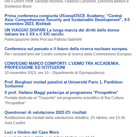
Per il DISPI: Proff. Gerardo Nicolosi, Federico Lenzerini, Eleonora Belloni e
Domenico Bruni
Prima conferenza congiunta USiena/OSCE Academy: “Central
Asia: Comprehensive Security and Sustainable Development”, 4-5
novembre 2023, Bishkek
UN VIAGGIO DISPARI La lunga marcia dei diritti delle donne
italiane tra il XX e il XXI secolo
Partecipazione della Prof.ssa Patrizia Gabrielli
Conferenza sul passato e il futuro della ricerca nucleare europea.
Per i sessant’anni del Centro comune di ricerca della Commissione Europea
CONVEGNO MARCO COMPORTI: L’UOMO TRA ACCADEMIA,
PROFESSIONE ED ISTITUZIONI
10 novembre 2023, ore 10 – Dipartimento di Giurisprudenza
Prof. Borghesi invited panelist at Université Paris 1, Panthéon-
Sorbonne
Il prof. Stefano Maggi partecipa al programma "Prospettive"
Puntata dedicata al “Trasporto” nel programma scientifico di Rai Cultura
“Prospettive”
Questionari di valutazione 2022-23: risultati
Restituzione dei risultati della valutazione didattica: 25 ottobre, ore 15.30
Aula Cardini
Luci e Ombre del Caso Moro