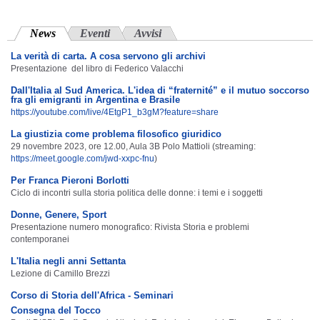
News
(scheda attiva)
Eventi
Avvisi
La verità di carta. A cosa servono gli archivi
Presentazione del libro di Federico Valacchi
Dall'Italia al Sud America. L'idea di “fraternité” e il mutuo soccorso
fra gli emigranti in Argentina e Brasile
https://youtube.com/live/4EtgP1_b3gM?feature=share
La giustizia come problema filosofico giuridico
29 novembre 2023, ore 12.00, Aula 3B Polo Mattioli (streaming:
https://meet.google.com/jwd-xxpc-fnu
)
Per Franca Pieroni Borlotti
Ciclo di incontri sulla storia politica delle donne: i temi e i soggetti
Donne, Genere, Sport
Presentazione numero monografico:
Rivista Storia e problemi
contemporanei
L'Italia negli anni Settanta
Lezione di Camillo Brezzi
Corso di Storia dell'Africa - Seminari
Consegna del Tocco