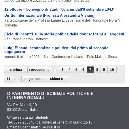
Lunedì 18 ottobre 2023, aula 2 Polo Mattioli, ore 16.15
12 ottobre - Convegno di studi "80 anni dall'8 settembre 1943"
Diritto internazionale (Prof.ssa Alessandra Viviani)
Partecipazione della Prof.ssa Laurie L. Levenson e dell’Honorable Nora M.
Manella
Ciclo di incontri sulla storia politica delle donne: I temi e i soggetti
Per Franca Pieroni Bortolotti
Luigi Einaudi economista e politico: dal primo al secondo
dopoguerra
venerdì 6 ottobre 2023 – Sala Conferenze III piano – Polo Mattioli, Siena
Pagine
« prima
‹ precedente
…
3
4
5
6
7
8
9
10
11
…
seguente ›
ultima »
DIPARTIMENTO DI SCIENZE POLITICHE E
INTERNAZIONALI
Via P.A. Mattioli, 10
53100 Siena - Italia
Ufficio servizi agli studenti
Tel. 0577 235540 (dal lunedì al venerdì in orario 12-13)
Email:
studenti.mattioli@unisi.it