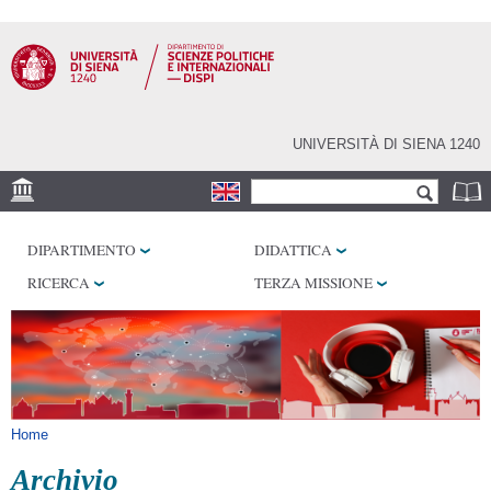
Salta al
contenuto
principale
UNIVERSITÀ DI SIENA 1240
Form di ricerca
Cerca
SEDE
DIPARTIMENTO
DIDATTICA
LABORATORI
RICERCA
TERZA MISSIONE
BIBLIOTECHE
SERVIZI
Tu sei qui
Home
Archivio