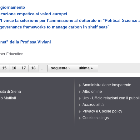
Aggiornamento
azione empatica ai valori europei
PI vince la selezione per l’ammissione al dottorato in "Political Scienc
 governance frameworks to manage carbon in shelf seas"
t” della Prof.ssa Viviani
gher Education
15
16
17
18
…
seguente ›
ultima »
a
Amministrazione trasparente
sità di Siena
Albo online
o Mattioli
Urp - Ufficio relazioni con il pubbl
Accessibilità
Privacy e Cookie policy
Cookie settings