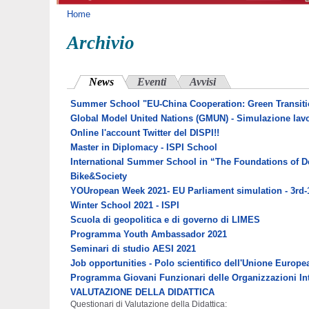
Tu sei qui
Home
Archivio
News
(scheda attiva)
Eventi
Avvisi
Summer School "EU-China Cooperation: Green Transitio
Global Model United Nations (GMUN) - Simulazione lavori
Online l'account Twitter del DISPI!!
Master in Diplomacy - ISPI School
International Summer School in “The Foundations of 
Bike&Society
YOUropean Week 2021- EU Parliament simulation - 3rd-
Winter School 2021 - ISPI
Scuola di geopolitica e di governo di LIMES
Programma Youth Ambassador 2021
Seminari di studio AESI 2021
Job opportunities - Polo scientifico dell'Unione Europe
Programma Giovani Funzionari delle Organizzazioni Int
VALUTAZIONE DELLA DIDATTICA
Questionari di Valutazione della Didattica: